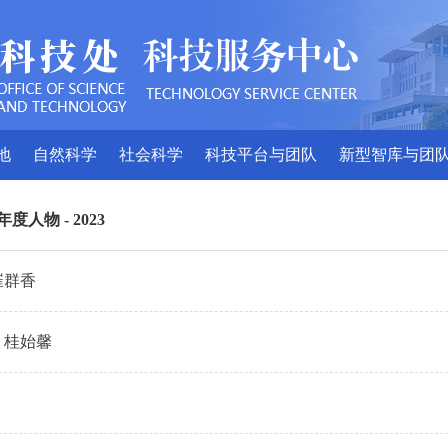
地
自然科学
社会科学
科技平台与团队
新型智库与团
年度人物
-
2023
崔群香
 桂始馨