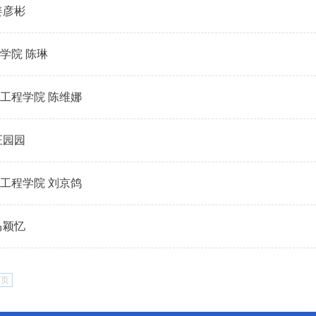
姜彦彬
学院 陈琳
工程学院 陈维娜
汪园园
工程学院 刘京鸽
马颖忆
下页